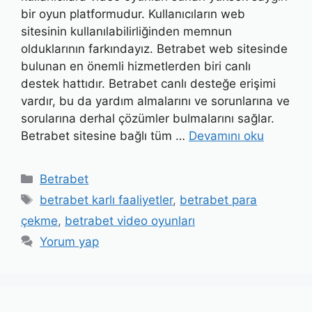
bir oyun platformudur. Kullanıcıların web
sitesinin kullanılabilirliğinden memnun
olduklarının farkındayız. Betrabet web sitesinde
bulunan en önemli hizmetlerden biri canlı
destek hattıdır. Betrabet canlı desteğe erişimi
vardır, bu da yardım almalarını ve sorunlarına ve
sorularına derhal çözümler bulmalarını sağlar.
Betrabet sitesine bağlı tüm …
Devamını oku
Kategoriler
Betrabet
Etiketler
betrabet karlı faaliyetler
,
betrabet para
çekme
,
betrabet video oyunları
Yorum yap