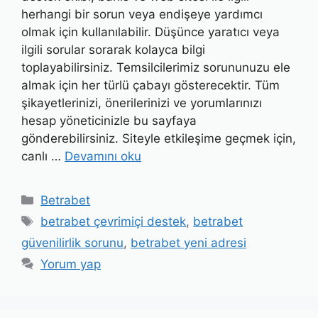
herhangi bir sorun veya endişeye yardımcı
olmak için kullanılabilir. Düşünce yaratıcı veya
ilgili sorular sorarak kolayca bilgi
toplayabilirsiniz. Temsilcilerimiz sorununuzu ele
almak için her türlü çabayı gösterecektir. Tüm
şikayetlerinizi, önerilerinizi ve yorumlarınızı
hesap yöneticinizle bu sayfaya
gönderebilirsiniz. Siteyle etkileşime geçmek için,
canlı …
Devamını oku
Kategoriler
Betrabet
Etiketler
betrabet çevrimiçi destek
,
betrabet
güvenilirlik sorunu
,
betrabet yeni adresi
Yorum yap