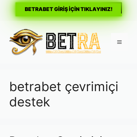
BETRABET GİRİŞ İÇİN TIKLAYINIZ!
İçeriğe
atla
Menü
betrabet çevrimiçi
destek