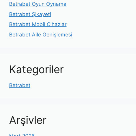
Betrabet Oyun Oynama
Betrabet Şikayeti
Betrabet Mobil Cihazlar
Betrabet Aile Genişlemesi
Kategoriler
Betrabet
Arşivler
Mart 2026