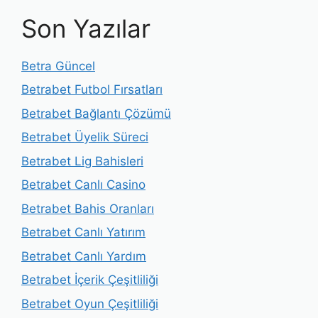
Son Yazılar
Betra Güncel
Betrabet Futbol Fırsatları
Betrabet Bağlantı Çözümü
Betrabet Üyelik Süreci
Betrabet Lig Bahisleri
Betrabet Canlı Casino
Betrabet Bahis Oranları
Betrabet Canlı Yatırım
Betrabet Canlı Yardım
Betrabet İçerik Çeşitliliği
Betrabet Oyun Çeşitliliği