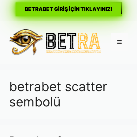
BETRABET GİRİŞ İÇİN TIKLAYINIZ!
İçeriğe
atla
Menü
betrabet scatter
sembolü