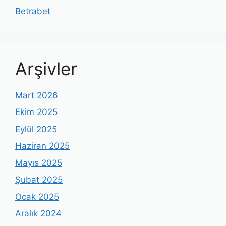
Betrabet
Arşivler
Mart 2026
Ekim 2025
Eylül 2025
Haziran 2025
Mayıs 2025
Şubat 2025
Ocak 2025
Aralık 2024