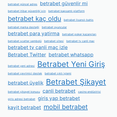
betrabet güvenlir mi
betrabet güncel adres
betrabet i̇tibar güvenliği i̇çin
betrabet kapsamlı platform
betrabet kaç oldu
betrabet lisanslı bahis
betrabet marka desteği
betrabet oyuncular
betrabet para yatirma
betrabet poker kazançları
betrabet scatter sembolü
betrabet sitesi
betrabet tv canli maç
betrabet tv canli maç izle
Betrabet Twitter
betrabet whatsapp
Betrabet Yeni Giriş
betrabet yeni adresi
betrabet çevrimiçi destek
betrabet çıktı i̇şlemi
Betrabet Şikayet
betrabet üyelik
canli betrabet
betrabet şikayet konusu
casino endüstrisi
giris yap betrabet
giris adresi betrabet
mobil betrabet
kayit betrabet