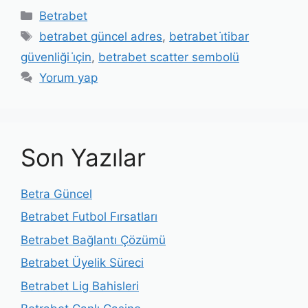
Kategoriler
Betrabet
Etiketler
betrabet güncel adres
,
betrabet i̇tibar
güvenliği i̇çin
,
betrabet scatter sembolü
Yorum yap
Son Yazılar
Betra Güncel
Betrabet Futbol Fırsatları
Betrabet Bağlantı Çözümü
Betrabet Üyelik Süreci
Betrabet Lig Bahisleri