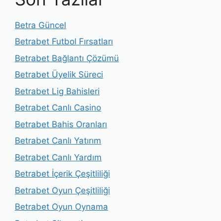
Betra Güncel
Betrabet Futbol Fırsatları
Betrabet Bağlantı Çözümü
Betrabet Üyelik Süreci
Betrabet Lig Bahisleri
Betrabet Canlı Casino
Betrabet Bahis Oranları
Betrabet Canlı Yatırım
Betrabet Canlı Yardım
Betrabet İçerik Çeşitliliği
Betrabet Oyun Çeşitliliği
Betrabet Oyun Oynama