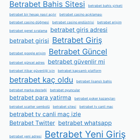
Betrabet Bahis Sitesi
betrabet bahis şirketi
betrabet bir hesap nasıl açılır
betrabet casino açıklaması
betrabet casino düğmesi
betrabet casino endüstrisi
betrabet erişim
betrabet giris adresi
betrabet genel sıralama
Betrabet Giriş
betrabet girisi
Betrabet Güncel
betrabet google erişim
betrabet güvenlir mi
betrabet güncel adres
betrabet i̇tibar güvenliği i̇çin
betrabet kapsamlı platform
betrabet kaç oldu
betrabet lisanslı bahis
betrabet marka desteği
betrabet oyuncular
betrabet para yatirma
betrabet poker kazançları
betrabet scatter sembolü
betrabet sitesi
betrabet tv canli maç
betrabet tv canli maç izle
Betrabet Twitter
betrabet whatsapp
Betrabet Yeni Giriş
betrabet yeni adresi