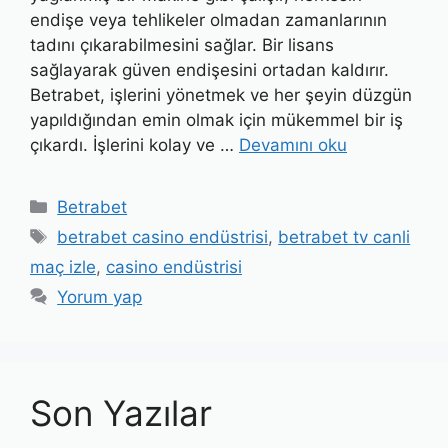
endişe veya tehlikeler olmadan zamanlarının
tadını çıkarabilmesini sağlar. Bir lisans
sağlayarak güven endişesini ortadan kaldırır.
Betrabet, işlerini yönetmek ve her şeyin düzgün
yapıldığından emin olmak için mükemmel bir iş
çıkardı. İşlerini kolay ve …
Devamını oku
Kategoriler
Betrabet
Etiketler
betrabet casino endüstrisi
,
betrabet tv canli
maç izle
,
casino endüstrisi
Yorum yap
Son Yazılar