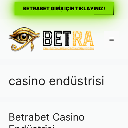
BETRABET GİRİŞ İÇİN TIKLAYINIZ!
İçeriğe
atla
Menü
casino endüstrisi
Betrabet Casino