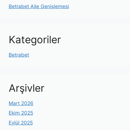
Betrabet Aile Genişlemesi
Kategoriler
Betrabet
Arşivler
Mart 2026
Ekim 2025
Eylül 2025