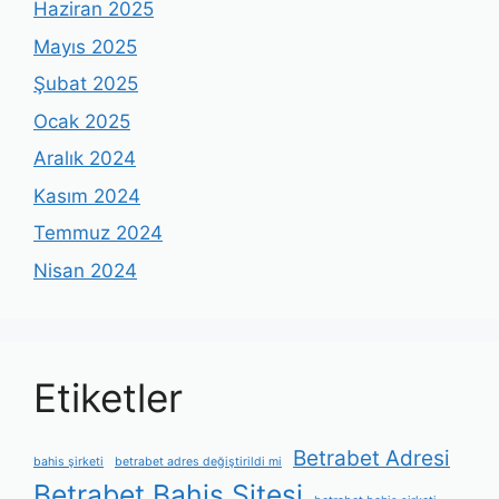
Haziran 2025
Mayıs 2025
Şubat 2025
Ocak 2025
Aralık 2024
Kasım 2024
Temmuz 2024
Nisan 2024
Etiketler
Betrabet Adresi
bahis şirketi
betrabet adres değiştirildi mi
Betrabet Bahis Sitesi