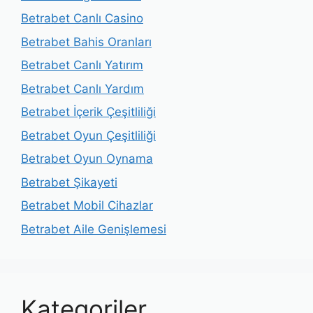
Betrabet Canlı Casino
Betrabet Bahis Oranları
Betrabet Canlı Yatırım
Betrabet Canlı Yardım
Betrabet İçerik Çeşitliliği
Betrabet Oyun Çeşitliliği
Betrabet Oyun Oynama
Betrabet Şikayeti
Betrabet Mobil Cihazlar
Betrabet Aile Genişlemesi
Kategoriler