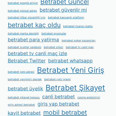
Betrabet Güncel
betrabet google erişim
betrabet güvenlir mi
betrabet güncel adres
betrabet i̇tibar güvenliği i̇çin
betrabet kapsamlı platform
betrabet kaç oldu
betrabet lisanslı bahis
betrabet marka desteği
betrabet oyuncular
betrabet para yatirma
betrabet poker kazançları
betrabet scatter sembolü
betrabet sitesi
betrabet tv canli maç
betrabet tv canli maç izle
Betrabet Twitter
betrabet whatsapp
Betrabet Yeni Giriş
betrabet yeni adresi
betrabet çevrimiçi destek
betrabet çıktı i̇şlemi
Betrabet Şikayet
betrabet üyelik
canli betrabet
betrabet şikayet konusu
casino endüstrisi
giris yap betrabet
giris adresi betrabet
mobil betrabet
kayit betrabet