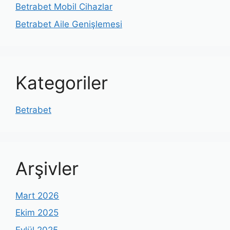
Betrabet Mobil Cihazlar
Betrabet Aile Genişlemesi
Kategoriler
Betrabet
Arşivler
Mart 2026
Ekim 2025
Eylül 2025