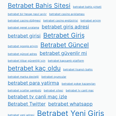
Betrabet Bahis Sitesi
betrabet bahis şirketi
betrabet bir hesap nasıl açılır
betrabet casino açıklaması
betrabet casino düğmesi
betrabet casino endüstrisi
betrabet erişim
betrabet giris adresi
betrabet genel sıralama
Betrabet Giriş
betrabet girisi
Betrabet Güncel
betrabet google erişim
betrabet güvenlir mi
betrabet güncel adres
betrabet i̇tibar güvenliği i̇çin
betrabet kapsamlı platform
betrabet kaç oldu
betrabet lisanslı bahis
betrabet marka desteği
betrabet oyuncular
betrabet para yatirma
betrabet poker kazançları
betrabet scatter sembolü
betrabet sitesi
betrabet tv canli maç
betrabet tv canli maç izle
Betrabet Twitter
betrabet whatsapp
Betrabet Yeni Giriş
betrabet yeni adresi