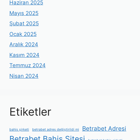
Haziran 2025
Mayıs 2025
Şubat 2025
Ocak 2025
Aralık 2024
Kasım 2024
Temmuz 2024
Nisan 2024
Etiketler
Betrabet Adresi
bahis şirketi
betrabet adres değiştirildi mi
Betrabet Bahis Sitesi