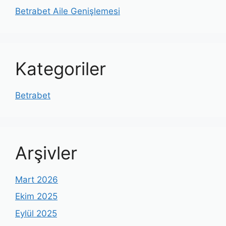
Betrabet Aile Genişlemesi
Kategoriler
Betrabet
Arşivler
Mart 2026
Ekim 2025
Eylül 2025