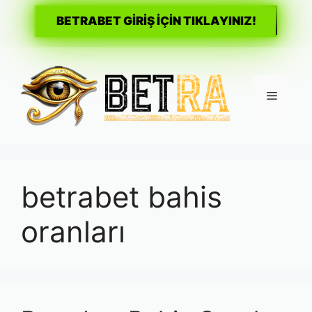
BETRABET GİRİŞ İÇİN TIKLAYINIZ!
İçeriğe
atla
Menü
betrabet bahis
oranları