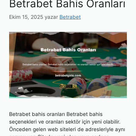
Betrabet Bahis Oranları
Ekim 15, 2025
yazar
Betrabet
Betrabet bahis oranları Betrabet bahis
seçenekleri ve oranları sektör için yeni olabilir.
Önceden gelen web siteleri de adresleriyle aynı