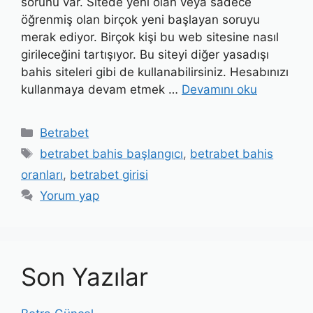
sorunu var. Sitede yeni olan veya sadece
öğrenmiş olan birçok yeni başlayan soruyu
merak ediyor. Birçok kişi bu web sitesine nasıl
girileceğini tartışıyor. Bu siteyi diğer yasadışı
bahis siteleri gibi de kullanabilirsiniz. Hesabınızı
kullanmaya devam etmek …
Devamını oku
Kategoriler
Betrabet
Etiketler
betrabet bahis başlangıcı
,
betrabet bahis
oranları
,
betrabet girisi
Yorum yap
Son Yazılar