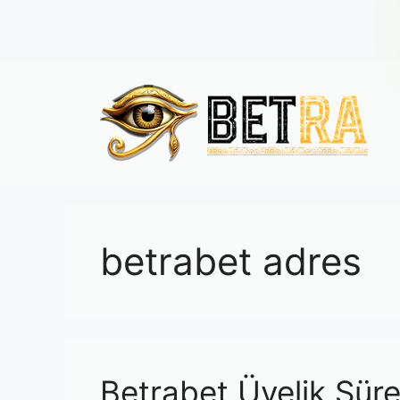
İçeriğe
atla
betrabet adres
Betrabet Üyelik Süre