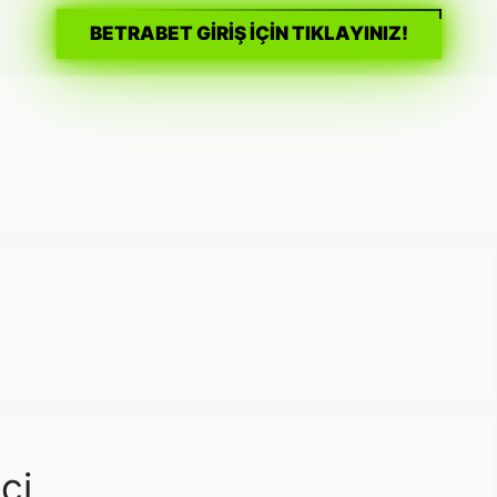
BETRABET GİRİŞ İÇİN TIKLAYINIZ!
ci