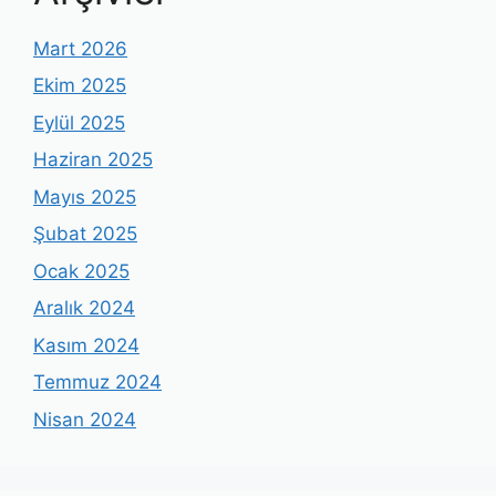
Mart 2026
Ekim 2025
Eylül 2025
Haziran 2025
Mayıs 2025
Şubat 2025
Ocak 2025
Aralık 2024
Kasım 2024
Temmuz 2024
Nisan 2024