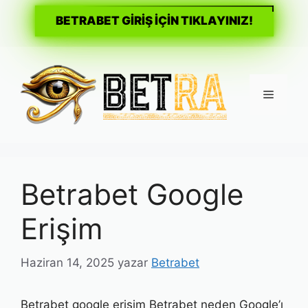
BETRABET GİRİŞ İÇİN TIKLAYINIZ!
İçeriğe
atla
Menü
Betrabet Google
Erişim
Haziran 14, 2025
yazar
Betrabet
Betrabet google erişim Betrabet neden Google’ı