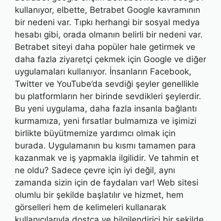
kullanıyor, elbette, Betrabet Google kavramının
bir nedeni var. Tıpkı herhangi bir sosyal medya
hesabı gibi, orada olmanın belirli bir nedeni var.
Betrabet siteyi daha popüler hale getirmek ve
daha fazla ziyaretçi çekmek için Google ve diğer
uygulamaları kullanıyor. İnsanların Facebook,
Twitter ve YouTube’da sevdiği şeyler genellikle
bu platformların her birinde sevdikleri şeylerdir.
Bu yeni uygulama, daha fazla insanla bağlantı
kurmamıza, yeni fırsatlar bulmamıza ve işimizi
birlikte büyütmemize yardımcı olmak için
burada. Uygulamanın bu kısmı tamamen para
kazanmak ve iş yapmakla ilgilidir. Ve tahmin et
ne oldu? Sadece çevre için iyi değil, aynı
zamanda sizin için de faydaları var! Web sitesi
olumlu bir şekilde başlatılır ve hizmet, hem
görselleri hem de kelimeleri kullanarak
kullanıcılarıyla dostça ve bilgilendirici bir şekilde