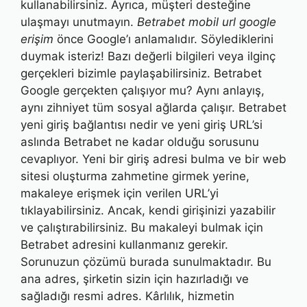
kullanabilirsiniz. Ayrıca, müşteri desteğine
ulaşmayı unutmayın.
Betrabet mobil url google
erişim
önce Google’ı anlamalıdır. Söylediklerini
duymak isteriz! Bazı değerli bilgileri veya ilginç
gerçekleri bizimle paylaşabilirsiniz. Betrabet
Google gerçekten çalışıyor mu? Aynı anlayış,
aynı zihniyet tüm sosyal ağlarda çalışır. Betrabet
yeni giriş bağlantısı nedir ve yeni giriş URL’si
aslında Betrabet ne kadar olduğu sorusunu
cevaplıyor. Yeni bir giriş adresi bulma ve bir web
sitesi oluşturma zahmetine girmek yerine,
makaleye erişmek için verilen URL’yi
tıklayabilirsiniz. Ancak, kendi girişinizi yazabilir
ve çalıştırabilirsiniz. Bu makaleyi bulmak için
Betrabet adresini kullanmanız gerekir.
Sorunuzun çözümü burada sunulmaktadır. Bu
ana adres, şirketin sizin için hazırladığı ve
sağladığı resmi adres. Kârlılık, hizmetin