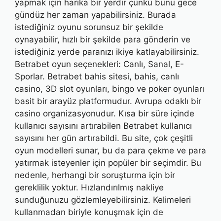
yapmak için harika bir yerdir çünkü bunu gece
gündüz her zaman yapabilirsiniz. Burada
istediğiniz oyunu sorunsuz bir şekilde
oynayabilir, hızlı bir şekilde para gönderin ve
istediğiniz yerde paranızı ikiye katlayabilirsiniz.
Betrabet oyun seçenekleri: Canlı, Sanal, E-
Sporlar. Betrabet bahis sitesi, bahis, canlı
casino, 3D slot oyunları, bingo ve poker oyunları
basit bir arayüz platformudur. Avrupa odaklı bir
casino organizasyonudur. Kısa bir süre içinde
kullanıcı sayısını artırabilen Betrabet kullanıcı
sayısını her gün artırabildi. Bu site, çok çeşitli
oyun modelleri sunar, bu da para çekme ve para
yatırmak isteyenler için popüler bir seçimdir. Bu
nedenle, herhangi bir soruşturma için bir
gereklilik yoktur. Hızlandırılmış nakliye
sunduğunuzu gözlemleyebilirsiniz. Kelimeleri
kullanmadan biriyle konuşmak için de