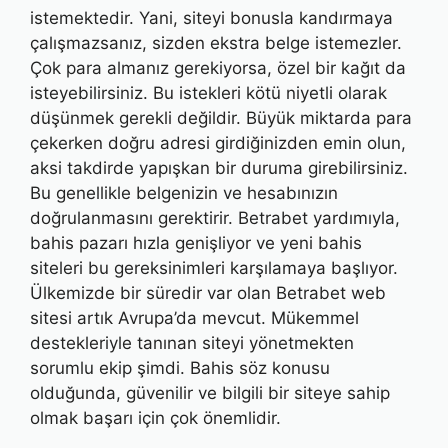
istemektedir. Yani, siteyi bonusla kandırmaya
çalışmazsanız, sizden ekstra belge istemezler.
Çok para almanız gerekiyorsa, özel bir kağıt da
isteyebilirsiniz. Bu istekleri kötü niyetli olarak
düşünmek gerekli değildir. Büyük miktarda para
çekerken doğru adresi girdiğinizden emin olun,
aksi takdirde yapışkan bir duruma girebilirsiniz.
Bu genellikle belgenizin ve hesabınızın
doğrulanmasını gerektirir. Betrabet yardımıyla,
bahis pazarı hızla genişliyor ve yeni bahis
siteleri bu gereksinimleri karşılamaya başlıyor.
Ülkemizde bir süredir var olan Betrabet web
sitesi artık Avrupa’da mevcut. Mükemmel
destekleriyle tanınan siteyi yönetmekten
sorumlu ekip şimdi. Bahis söz konusu
olduğunda, güvenilir ve bilgili bir siteye sahip
olmak başarı için çok önemlidir.