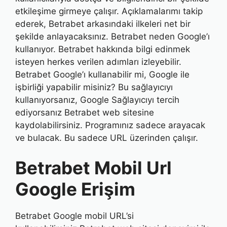
etkileşime girmeye çalışır. Açıklamalarımı takip
ederek, Betrabet arkasındaki ilkeleri net bir
şekilde anlayacaksınız. Betrabet neden Google’ı
kullanıyor. Betrabet hakkında bilgi edinmek
isteyen herkes verilen adımları izleyebilir.
Betrabet Google’ı kullanabilir mi, Google ile
işbirliği yapabilir misiniz? Bu sağlayıcıyı
kullanıyorsanız, Google Sağlayıcıyı tercih
ediyorsanız Betrabet web sitesine
kaydolabilirsiniz. Programınız sadece arayacak
ve bulacak. Bu sadece URL üzerinden çalışır.
Betrabet Mobil Url
Google Erişim
Betrabet Google mobil URL’si