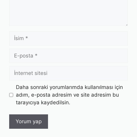
İsim
E-
posta
İnternet
sitesi
Daha sonraki yorumlarımda kullanılması için
adım, e-posta adresim ve site adresim bu
tarayıcıya kaydedilsin.