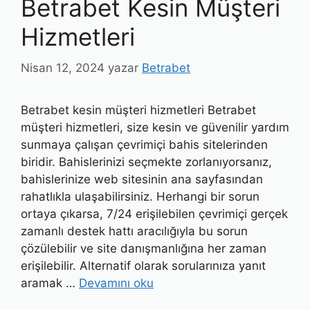
Betrabet Kesin Müşteri
Hizmetleri
Nisan 12, 2024
yazar
Betrabet
Betrabet kesin müşteri hizmetleri Betrabet
müşteri hizmetleri, size kesin ve güvenilir yardım
sunmaya çalışan çevrimiçi bahis sitelerinden
biridir. Bahislerinizi seçmekte zorlanıyorsanız,
bahislerinize web sitesinin ana sayfasından
rahatlıkla ulaşabilirsiniz. Herhangi bir sorun
ortaya çıkarsa, 7/24 erişilebilen çevrimiçi gerçek
zamanlı destek hattı aracılığıyla bu sorun
çözülebilir ve site danışmanlığına her zaman
erişilebilir. Alternatif olarak sorularınıza yanıt
aramak …
Devamını oku