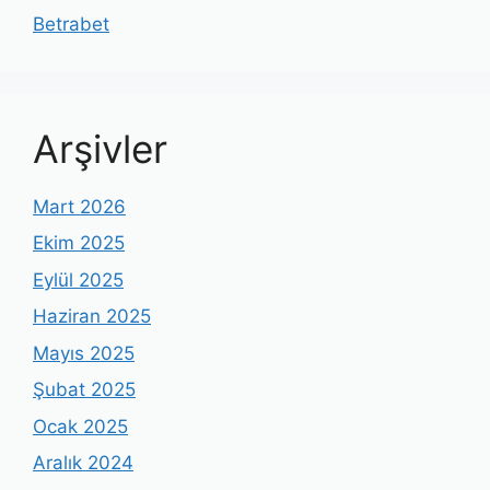
Betrabet
Arşivler
Mart 2026
Ekim 2025
Eylül 2025
Haziran 2025
Mayıs 2025
Şubat 2025
Ocak 2025
Aralık 2024