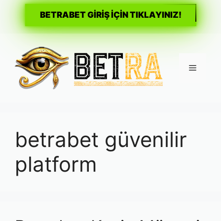
BETRABET GİRİŞ İÇİN TIKLAYINIZ!
İçeriğe
atla
Menü
betrabet güvenilir
platform